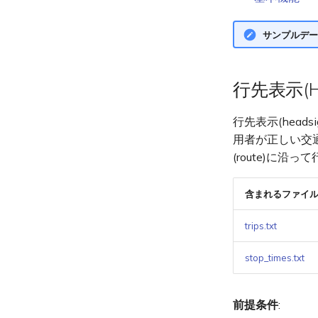
サンプルデー
行先表示(He
行先表示(head
用者が正しい交
(route)に
含まれるファイ
trips.txt
stop_times.txt
前提条件
: