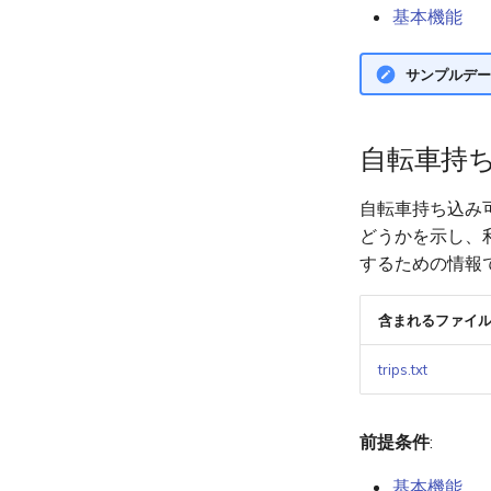
基本機能
サンプルデー
自転車持
自転車持ち込み可否
どうかを示し、利
するための情報
含まれるファイ
trips.txt
前提条件
:
基本機能