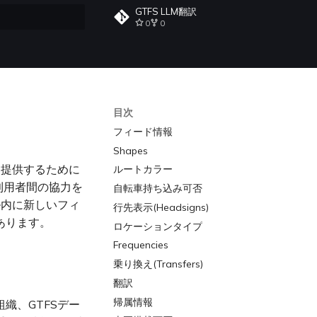
GTFS LLM翻訳
0
0
化
目次
フィード情報
Shapes
を提供するために
ルートカラー
利用者間の協力を
自転車持ち込み可否
ル内に新しいフィ
行先表示(Headsigns)
あります。
ロケーションタイプ
Frequencies
乗り換え(Transfers)
翻訳
帰属情報
織、GTFSデー