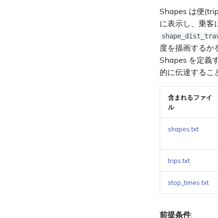
Shapes は
に表示し、乗客
shape_dist_tra
度を描画するか
Shapes を
的に伝達するこ
含まれるファイ
ル
shapes.txt
trips.txt
stop_times.txt
前提条件
: