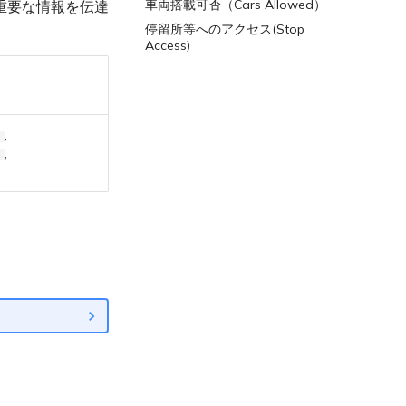
車両搭載可否（Cars Allowed）
重要な情報を伝達
停留所等へのアクセス(Stop
Access)
,
g
,
l