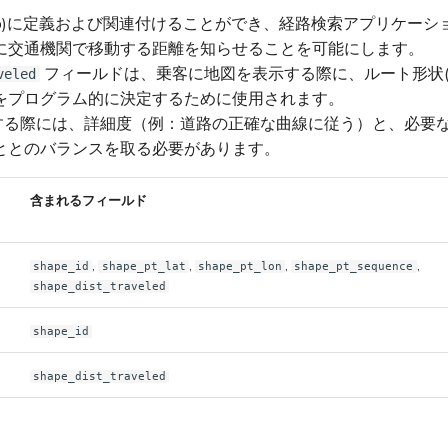
便(trip)に定義および関連付けることができ、経路検索アプリケー
に交通機関で移動する距離を知らせることを可能にします。
フィールドは、乗客に地図を表示する際に、ルート形状(sh
veled
をプログラム的に決定するために使用されます。
定義する際には、詳細度（例：道路の正確な曲線に従う）と、必要
ととのバランスを取る必要があります。
含まれるフィールド
,
,
,
,
shape_id
shape_pt_lat
shape_pt_lon
shape_pt_sequence
shape_dist_traveled
shape_id
shape_dist_traveled