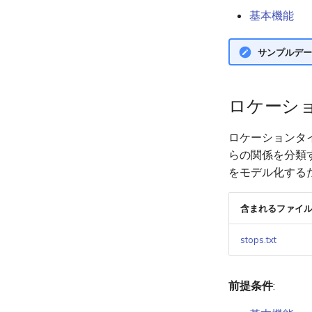
基本機能
サンプルデー
ロケーシ
ロケーションタ
らの関係を分類す
をモデル化する
含まれるファイ
stops.txt
前提条件
: