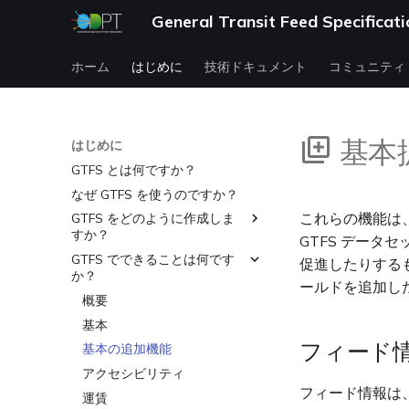
General Transit Feed Specifica
ホーム
はじめに
技術ドキュメント
コミュニティ
基本
はじめに
GTFS とは何ですか？
なぜ GTFS を使うのですか？
これらの機能は
GTFS をどのように作成しま
すか？
GTFS デー
GTFS でできることは何です
作成
促進したりする
か？
検証
ールドを追加し
概要
公開
基本
フィード
基本の追加機能
アクセシビリティ
フィード情報は
運賃