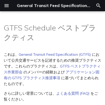
General Transit Feed Specification (LLM翻訳)
検
索
GTFS Schedule ベストプラ
GTFS とは何ですか？
ドキュメント構成
帰属表示
最近の追加
リファレンス
参加する
概要
カテゴリー
作成
概要
導入
概要
概要
サービスアラート
最近の追加
GTFS スケジュールのガバ
概要
Announcements
MobilityData
を
クティス
ナンス
初
なぜ GTFS を使うのですか？
データセットの公開および一
連続する停留所等(stop)
完全な改訂履歴
ベストプラクティス
ガバナンス
データの作成
Authors
検証
基本
チケットメディア
便(trip)の更新
.NET
便(trip)の更新
完全な改訂履歴
運賃v2
GTFS Digest
Elias Gino Cripotos
般的な運用慣行
期
これは、
General Transit Feed Specification (GTFS)
にお
GTFS をどのように作成し
デマンド型サービス
フィードエンティティ
エクステンション
データの共有
公開
基本の追加機能
チケット商品
サービスアラート
Java
移行の重複
Flex
化
いて公共交通サービスを記述するための推奨プラクティス
ますか？
ファイル別の推奨実践事項
です。これらのプラクティスは、
GTFS ベストプラクティ
運賃 (v2)
Protobuf
データの利用
アクセシビリティ
乗客区分
車両位置
JavaScript/Node.js
GTFS でできることは何で
ス作業部会
すべてのファイル
のメンバーの経験および
アプリケーション固
すか？
レガシー運賃 (v1)
言語バインディング
その他のリソース
有の GTFS プラクティス推奨事項
に基づいてまとめられ
運賃
ルート・路線系統(route)
便(trip)の変更
Python
agency.txt
づく運賃
たものです。
GTFS フィードの例
フィード情報
データ例
構内通路(pathway)
Golang
さらに詳しい背景については、
よくある質問 (FAQ)
をご
stops.txt
ゾーンに基づく運賃
覧ください。
運行頻度
変更履歴
フレキシブルサービス
Ruby