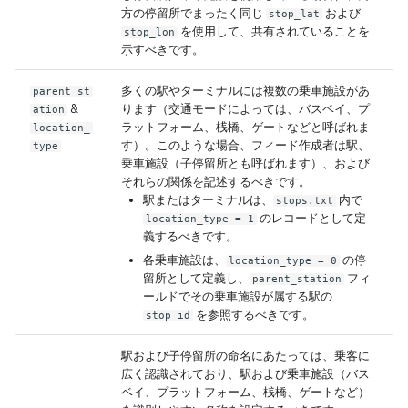
方の停留所でまったく同じ
および
stop_lat
を使用して、共有されていることを
stop_lon
示すべきです。
多くの駅やターミナルには複数の乗車施設があ
parent_st
&
ります（交通モードによっては、バスベイ、プ
ation
ラットフォーム、桟橋、ゲートなどと呼ばれま
location_
す）。このような場合、フィード作成者は駅、
type
乗車施設（子停留所とも呼ばれます）、および
それらの関係を記述するべきです。
駅またはターミナルは、
内で
stops.txt
のレコードとして定
location_type = 1
義するべきです。
各乗車施設は、
の停
location_type = 0
留所として定義し、
フィ
parent_station
ールドでその乗車施設が属する駅の
を参照するべきです。
stop_id
駅および子停留所の命名にあたっては、乗客に
広く認識されており、駅および乗車施設（バス
ベイ、プラットフォーム、桟橋、ゲートなど）