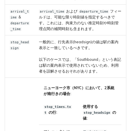
および
フィー
arrival_t
arrival_time
departure_time
&
ルドは、可能な限り時刻値を指定するべきで
ime
す。これには、拘束力のない推定時刻や時刻管
departure
理点間の補間時刻も含まれます。
_time
一般的に、行先表示(headsign)の値は駅の案内
stop_head
表示と一致しているべきです。
sign
以下のケースでは、「Southbound」という表記
は駅の案内表示で使用されていないため、利用
者を誤解させるおそれがあります。
ニューヨーク市（NYC）において、2系統
が南行きの場合:
使用する
stop_times.tx
の行:
の
t
stop_headsign
値: