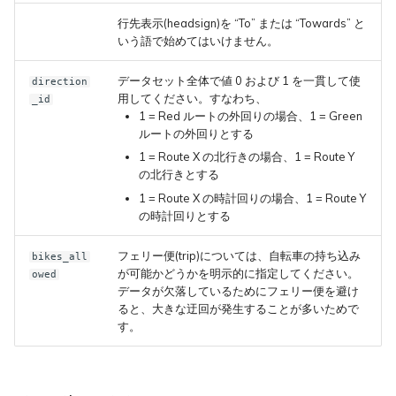
行先表示(headsign)を “To” または “Towards” と
いう語で始めてはいけません。
データセット全体で値 0 および 1 を一貫して使
direction
用してください。すなわち、
_id
1 = Red ルートの外回りの場合、1 = Green
ルートの外回りとする
1 = Route X の北行きの場合、1 = Route Y
の北行きとする
1 = Route X の時計回りの場合、1 = Route Y
の時計回りとする
フェリー便(trip)については、自転車の持ち込み
bikes_all
が可能かどうかを明示的に指定してください。
owed
データが欠落しているためにフェリー便を避け
ると、大きな迂回が発生することが多いためで
す。