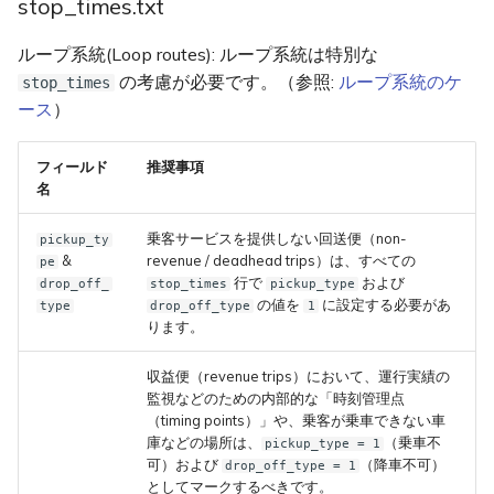
stop_times.txt
ループ系統(Loop routes): ループ系統は特別な
の考慮が必要です。（参照:
ループ系統のケ
stop_times
ース
）
フィールド
推奨事項
名
乗客サービスを提供しない回送便（non-
pickup_ty
&
revenue / deadhead trips）は、すべての
pe
行で
および
drop_off_
stop_times
pickup_type
の値を
に設定する必要があ
type
drop_off_type
1
ります。
収益便（revenue trips）において、運行実績の
監視などのための内部的な「時刻管理点
（timing points）」や、乗客が乗車できない車
庫などの場所は、
（乗車不
pickup_type = 1
可）および
（降車不可）
drop_off_type = 1
としてマークするべきです。