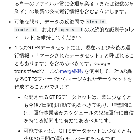
る単一のファイルが常に交通事業者（または複数の事
スを変更しないのですか？
業者）の最新の公式運行情報を含むようにします。
これらのベストプラクティ
可能な限り、データの反復間で
、
stop_id
スへの準拠を確認する方法
、および
の永続的な識別子(idフ
route_id
agency_id
ィールド)を維持してください。
私は交通事業者を代表して
1つのGTFSデータセットには、現在および今後の運
います。ソフトウェアサー
行情報（「マージされたデータセット」と呼ばれるこ
ビス提供者やベンダーがこ
ともあります）を含めるべきです。Google
れらのベストプラクティス
transitfeedツールの
merge関数
を使用して、2つの異
に従うようにするには、ど
なるGTFSフィードからマージされたデータセットを
のような手順を踏めばよい
作成することができます。
ですか？
公開されるGTFSデータセットは、常に少なくと
GTFS データフィードがこ
も今後7日間は有効であるべきであり、理想的に
れらのベストプラクティス
は、運行事業者がスケジュールの継続運行に自信
に準拠していないことに気
を持てる期間まで有効であるべきです。
づいた場合、どうすればよ
可能であれば、GTFSデータセットは少なくとも
いですか？
今後30日間の運行をカバーするべきです。