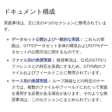
routes.txt
時間に基づく運賃
構内通路(pathway)
PHP
ドキュメント構成
trips.txt
乗り継ぎ運賃
ルート・路線系統(route)、停
実践事項は、主に次の4つのセクションに整理されていま
留所等(stop) & 便(trip)
stop_times.txt
アーカイブ済みの例
す。
ルート形状(shape)
calendar.txt
データセット公開および一般的な実践
：
これらの実
践は、GTFSデータセット全体の構造およびGTFSデー
テキスト読み上げ
calendar_dates.txt
タセットの公開方法に関するものです。
ファイル別の推奨実践
：
推奨事項は、公式のGTFSリ
乗り換え
fare_attributes.txt
ファレンスとの対応を容易にするため、GTFS内のフ
ァイルおよびフィールドごとに整理されています。
翻訳
fare_rules.txt
ケース別の推奨実践
：
ループ路線などの特定のケー
スでは、複数のファイルやフィールドにわたって実践
shapes.txt
を適用する必要がある場合があります。そのような推
frequencies.txt
奨事項は、このセクションにまとめられています。
transfers.txt