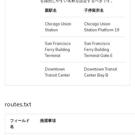
を識別しやすい名称を設定するべきです。
親駅名
子停留所名
Chicago Union
Chicago Union
Station
Station Platform 19
San Francisco
San Francisco
Ferry Building
Ferry Building
Terminal
Terminal Gate E
Downtown
Downtown Transit
Transit Center
Center Bay B
routes.txt
フィールド
推奨事項
名