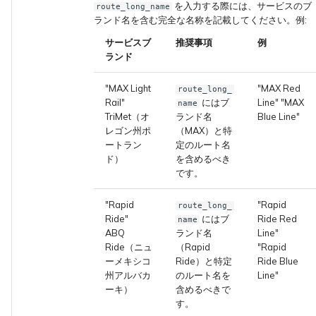
を入力する際には、サービスのブ
route_long_name
ランド名を含む完全な名称を記載してください。例:
サービスブ
推奨事項
例
ランド
"MAX Light
"MAX Red
route_long_
Rail"
にはブ
Line" "MAX
name
TriMet（オ
ランド名
Blue Line"
レゴン州ポ
（MAX）と特
ートラン
定のルート名
ド）
を含めるべき
です。
"Rapid
"Rapid
route_long_
Ride"
にはブ
Ride Red
name
ABQ
ランド名
Line"
Ride（ニュ
（Rapid
"Rapid
ーメキシコ
Ride）と特定
Ride Blue
州アルバカ
のルート名を
Line"
ーキ）
含めるべきで
す。