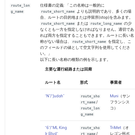
仕様書の定義:
この名称は一般的に
route_lon
よりも説明的であり、多くの場
g_name
route_short_name
合、ルートの目的地または停留所(stop)を含みます。
または
の少
route_short_name
route_long_name
なくとも一方を指定しなければなりません。適切であ
れば両方を指定することもできます。ルートに長い名
称がない場合は、
を指定し、こ
route_short_name
のフィールドの値として空文字列を使用してくださ
い。
以下に長い名称の種類の例を示します。
主要な運行経路または回廊
ルート名
形式
事業者
“N”/“Judah”
Muni
（サン
route_sho
/
フランシス
rt_name
コ）
route_lon
g_name
“6“/“ML King
TriMet
（オ
route_sho
Jr Blvd“
/
レゴン州ポ
rt_name