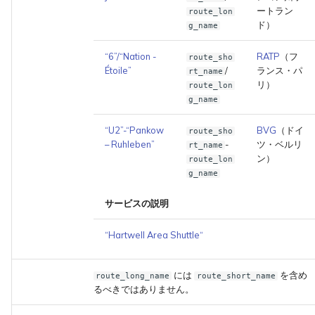
ートラン
route_lon
ド）
g_name
“6”/“Nation -
RATP
（フ
route_sho
Étoile”
/
ランス・パ
rt_name
リ）
route_lon
g_name
“U2”-“Pankow
BVG
（ドイ
route_sho
– Ruhleben”
-
ツ・ベルリ
rt_name
ン）
route_lon
g_name
サービスの説明
“Hartwell Area Shuttle“
には
を含め
route_long_name
route_short_name
るべきではありません。