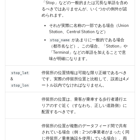
「Stop」などの一般的または冗長な単語を含め
るべきではありませんが、いくつかの例外が認
められます。
それが実際に名称の一部である場合（Union
Station、Central Station など）
があまりに一般的である場合
stop_name
（都市名など）。この場合、「Station」や
「Terminal」などの単語を加えることで意
味が明確になります。
停留所の位置情報は可能な限り正確であるべき
stop_lat
&
です。実際の停留所位置と比較して、誤差は4メ
ートル以内でなければなりません。
stop_lon
停留所の位置は、乗客が乗車する歩行者通行エ
リアのすぐ近く（すなわち、正しい道路側）に
配置するべきです。
停留所の位置が複数のデータフィード間で共有
されている場合（例：2つの事業者がまったく同
じ停留所／乗車施設を使用している場合）、両