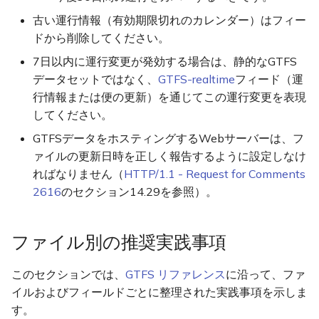
どのように参加できます
古い運行情報（有効期限切れのカレンダー）はフィー
か？
ドから削除してください。
7日以内に運行変更が発効する場合は、静的なGTFS
このドキュメントについて
データセットではなく、
GTFS-realtime
フィード（運
行情報または便の更新）を通じてこの運行変更を表現
目的
してください。
GTFSデータをホスティングするWebサーバーは、フ
公開されている GTFS ベス
ァイルの更新日時を正しく報告するように設定しなけ
トプラクティスを提案また
ればなりません（
HTTP/1.1 - Request for Comments
は修正する方法
2616
のセクション14.29を参照）。
本ドキュメントへのリンク
ファイル別の推奨実践事項
GTFS ベストプラクティス
ワーキンググループ
このセクションでは、
GTFS リファレンス
に沿って、ファ
イルおよびフィールドごとに整理された実践事項を示しま
す。