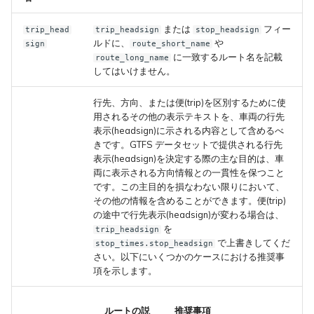
または
フィー
trip_head
trip_headsign
stop_headsign
ルドに、
や
sign
route_short_name
に一致するルート名を記載
route_long_name
してはいけません。
行先、方向、または便(trip)を区別するために使
用されるその他の表示テキストを、車両の行先
表示(headsign)に示される内容として含めるべ
きです。GTFS データセットで提供される行先
表示(headsign)を決定する際の主な目的は、車
両に表示される方向情報との一貫性を保つこと
です。この主目的を損なわない限りにおいて、
その他の情報を含めることができます。便(trip)
の途中で行先表示(headsign)が変わる場合は、
を
trip_headsign
で上書きしてくだ
stop_times.stop_headsign
さい。以下にいくつかのケースにおける推奨事
項を示します。
ルートの説
推奨事項