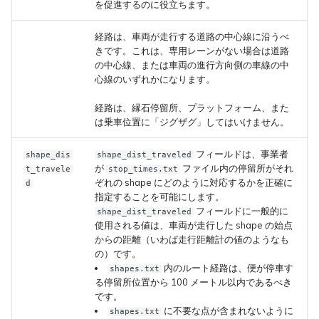
を促進するのに役立ちます。
経路は、車両が走行する道路の中心線に沿うべ
きです。これは、専用レーンがない場合は道路
の中心線、または車両の進行方向側の車線の中
心線のいずれかになります。
経路は、縁石停留所、プラットフォーム、また
は乗車位置に「ジグザグ」してはいけません。
フィールドは、事業者
shape_dis
shape_dist_traveled
が
ファイル内の停留所がそれ
t_travele
stop_times.txt
ぞれの shape にどのように対応するかを正確に
d
指定することを可能にします。
フィールドに一般的に
shape_dist_traveled
使用される値は、車両が走行した shape の始点
からの距離（いわば走行距離計の値のようなも
の）です。
内のルート経路は、便が停車す
shapes.txt
る停留所位置から 100 メートル以内であるべき
です。
に不要な点が含まれないように
shapes.txt