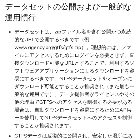
データセットの公開および一般的な
ケース別の実践推奨事項
運用慣行
ループ系統
データセットは、zipファイル名を含む公開かつ永続
的なURLで公開するべきです（例:
ラッソ型ルート
www.agency.org/gtfs/gtfs.zip）。理想的には、ファ
イルにアクセスするためにログインを必要とせず、直
分岐
接ダウンロード可能なURLとすることで、利用するソ
フトウェアアプリケーションによるダウンロードを容
よくある質問 (FAQ)
易にするべきです。GTFSデータセットをオープンに
ダウンロード可能とすることが推奨され（また最も一
これらの GTFS ベストプラ
般的な運用です）、データ提供者がライセンスやその
クティスが重要である理由
他の理由でGTFSへのアクセスを制御する必要がある
場合は、自動ダウンロードを容易にするためにAPIキ
どのように策定されたの
ーを使用してGTFSデータセットへのアクセスを制御
か？誰が策定したのか？
することが推奨されます。
GTFSデータは反復的に公開され、安定した場所にあ
なぜ単に GTFS リファレン