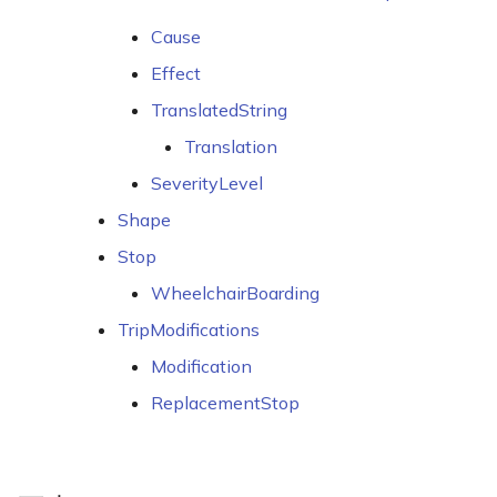
Cause
Effect
TranslatedString
Translation
SeverityLevel
Shape
Stop
WheelchairBoarding
TripModifications
Modification
ReplacementStop