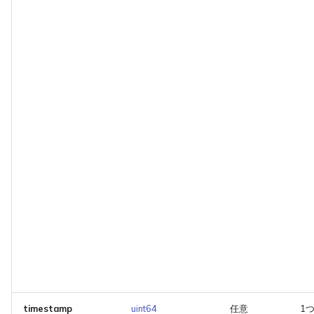
timestamp
uint64
任意
1