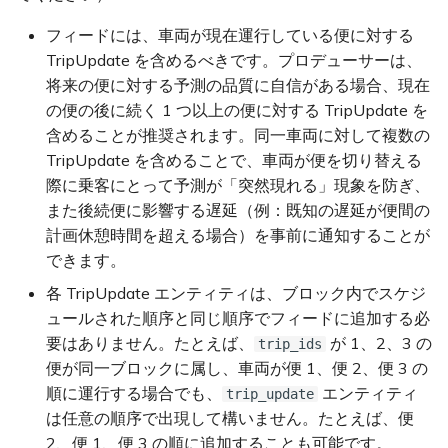
フィードには、車両が現在運行している便に対する
TripUpdate を含めるべきです。プロデューサーは、
将来の便に対する予測の品質に自信がある場合、現在
の便の後に続く 1 つ以上の便に対する TripUpdate を
含めることが推奨されます。同一車両に対して複数の
TripUpdate を含めることで、車両が便を切り替える
際に乗客にとって予測が「突然現れる」現象を防ぎ、
また後続便に影響する遅延（例：既知の遅延が便間の
計画休憩時間を超える場合）を事前に通知することが
できます。
各 TripUpdate エンティティは、ブロック内でスケジ
ュールされた順序と同じ順序でフィードに追加する必
要はありません。たとえば、
が 1、2、3 の
trip_ids
便が同一ブロックに属し、車両が便 1、便 2、便 3 の
順に運行する場合でも、
エンティティ
trip_update
は任意の順序で出現して構いません。たとえば、便
2、便 1、便 3 の順に追加することも可能です。