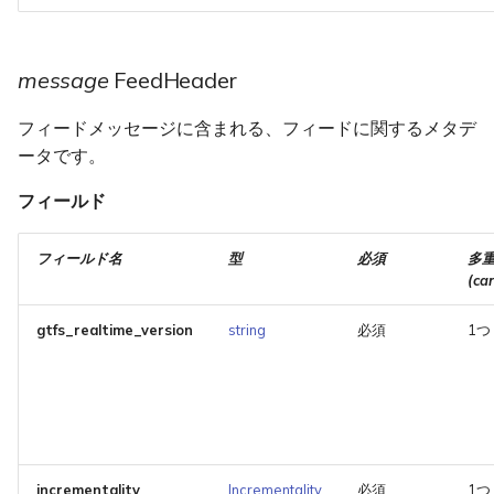
message
FeedHeader
フィードメッセージに含まれる、フィードに関するメタデ
ータです。
フィールド
フィールド名
型
必須
多
(car
gtfs_realtime_version
string
必須
1つ
incrementality
Incrementality
必須
1つ