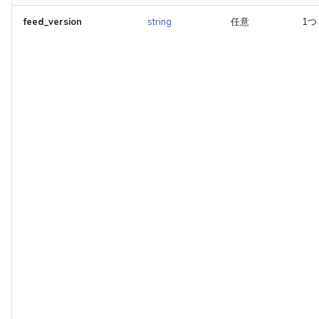
feed_version
string
任意
1つ