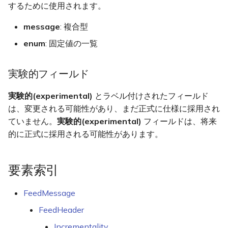
message
するために使用されます。
VehicleDescriptor
message
: 複合型
enum
enum
: 固定値の一覧
WheelchairAccessible
実験的フィールド
値
実験的(experimental)
とラベル付けされたフィールド
message EntitySelector
は、変更される可能性があり、まだ正式に仕様に採用され
ていません。
実験的(experimental)
フィールドは、将来
message TranslatedString
的に正式に採用される可能性があります。
message Translation
要素索引
message TranslatedImage
FeedMessage
message LocalizedImage
FeedHeader
Incrementality