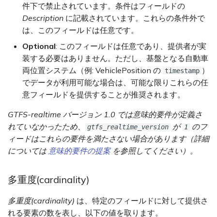
件下で禁止されています。条件はフィールドの
StopTimeProperties
Description
に記載されています。これらの条件外で
は、このフィールドは任意です。
enum DropOffPickupType
Optional
: このフィールドは任意であり、提供者が実
装する必要はありません。ただし、基盤となる自動車
message TripProperties
両位置システム（例: VehiclePosition の
）
timestamp
message VehiclePosition
でデータが利用可能な場合は、可能な限りこれらの任
意フィールドを提供することが推奨されます。
enum VehicleStopStatus
GTFS-realtime バージョン 1.0 では意味的要件が定義さ
れていなかったため、
が
のフ
gtfs_realtime_version
1
enum CongestionLevel
ィードはこれらの要件を満たさない場合があります（詳細
については
意味的要件の提案
を参照してください）。
enum OccupancyStatus
message CarriageDetails
多重度(cardinality)
多重度(cardinality)
は、特定のフィールドに対して提供さ
message Alert
れる要素の数を表し、以下の値を取ります。