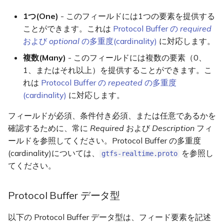
enum Cause
1つ(One)
- このフィールドには1つの要素を提供する
ことができます。これは
Protocol Buffer の
required
enum Effect
および
optional
の多重度(cardinality)
に対応します。
enum SeverityLevel
複数(Many)
- このフィールドには複数の要素（0、
1、またはそれ以上）を提供することができます。こ
message TimeRange
れは
Protocol Buffer の
repeated
の多重度
(cardinality)
に対応します。
message Position
フィールドが必須、条件付き必須、または任意であるかを
確認するために、常に
Required
および
Description
フィ
message TripDescriptor
ールドを参照してください。Protocol Buffer の多重度
(cardinality)については、
を参照し
gtfs-realtime.proto
enum
てください。
ScheduleRelationship
message
Protocol Buffer データ型
ModifiedTripSelector
以下の Protocol Buffer データ型は、フィード要素を記述