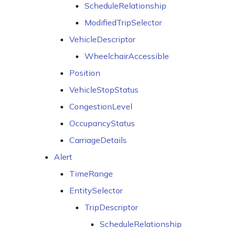
ScheduleRelationship
ModifiedTripSelector
VehicleDescriptor
WheelchairAccessible
Position
VehicleStopStatus
CongestionLevel
OccupancyStatus
CarriageDetails
Alert
TimeRange
EntitySelector
TripDescriptor
ScheduleRelationship