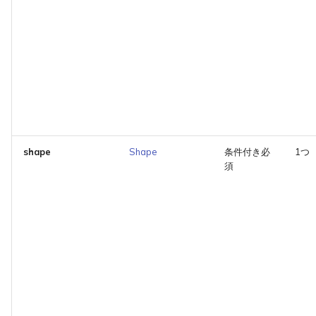
shape
Shape
条件付き必
1つ
須