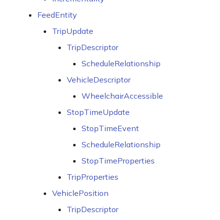
message Shape
FeedEntity
message Stop
TripUpdate
TripDescriptor
enum WheelchairBoarding
ScheduleRelationship
message TripModifications
VehicleDescriptor
WheelchairAccessible
message Modification
StopTimeUpdate
message StopSelector
StopTimeEvent
message SelectedTrips
ScheduleRelationship
StopTimeProperties
message
TripProperties
ReplacementStop
VehiclePosition
TripDescriptor