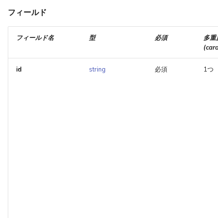
フィールド
フィールド名
型
必須
多重
(card
id
string
必須
1つ