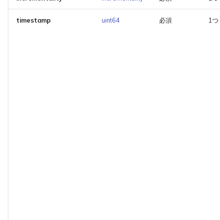
timestamp
uint64
必須
1つ