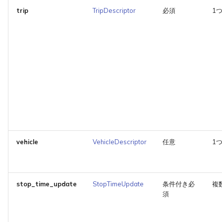
trip
TripDescriptor
必須
1
vehicle
VehicleDescriptor
任意
1
stop_time_update
StopTimeUpdate
条件付き必
複
須