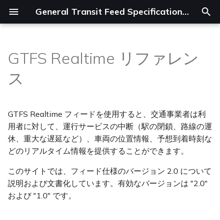
General Transit Feed Specification (LLM翻訳)
検
索
GTFS Realtime リファレン
GTFS とは何ですか？
リファレンス
用語の定義
概要
概要
サービスアラート
最近の追加
参加する
概要
カテゴリー
作成
概要
帰属表示
最近の追加
GTFS スケジュールのガバ
概要
Announcements
MobilityData
を
ス
ナンス
初
なぜ GTFS を使うのですか？
ベストプラクティス
便(trip)の更新
.NET
便(trip)の更新
完全な改訂履歴
ガバナンス
データの作成
Authors
必須
検証
基本
連続する停留所等(stop)
完全な改訂履歴
運賃v2
GTFS Digest
Elias Gino Cripotos
期
GTFS Realtime フィードを使用すると、交通事業者は利
GTFS をどのように作成し
データ例
サービスアラート
Java
移行の重複
エクステンション
データの共有
多重度(cardinality)
公開
基本の追加機能
デマンド型サービス
Flex
化
用者に対して、運行サービスの中断（駅の閉鎖、路線の運
ますか？
休、重大な遅延など）、車両の位置情報、予想到着時刻な
変更履歴
車両位置
JavaScript/Node.js
データの利用
Protocol Buffer データ型
アクセシビリティ
運賃 (v2)
GTFS でできることは何で
どのリアルタイム情報を提供することができます。
すか？
便(trip)の変更
Python
その他のリソース
実験的フィールド
運賃
レガシー運賃 (v1)
このサイトでは、フィード仕様のバージョン 2.0 について
説明および文書化しています。有効なバージョンは "2.0"
GTFS フィードの例
要素索引
Golang
構内通路(pathway)
フィード情報
および "1.0" です。
要素
Ruby
フレキシブルサービス
運行頻度