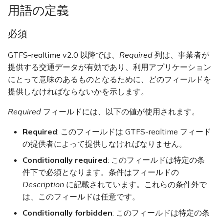
用語の定義
PHP
message FeedMessage
構内通路(pathway)
必須
message FeedHeader
ルート・路線系統(route)
留所等(stop) & 便(trip)
GTFS-realtime v2.0 以降では、
Required
列は、事業者が
enum Incrementality
提供する交通データが有効であり、利用アプリケーション
ルート形状(shape)
にとって意味のあるものとなるために、どのフィールドを
message FeedEntity
提供しなければならないかを示します。
テキスト読み上げ
message TripUpdate
Required
フィールドには、以下の値が使用されます。
乗り換え
Required
: このフィールドは GTFS-realtime フィード
message StopTimeEvent
の提供者によって提供しなければなりません。
翻訳
message StopTimeUpdate
Conditionally required
: このフィールドは特定の条
件下で必須となります。条件はフィールドの
enum
Description
に記載されています。これらの条件外で
ScheduleRelationship
は、このフィールドは任意です。
Conditionally forbidden
: このフィールドは特定の条
message