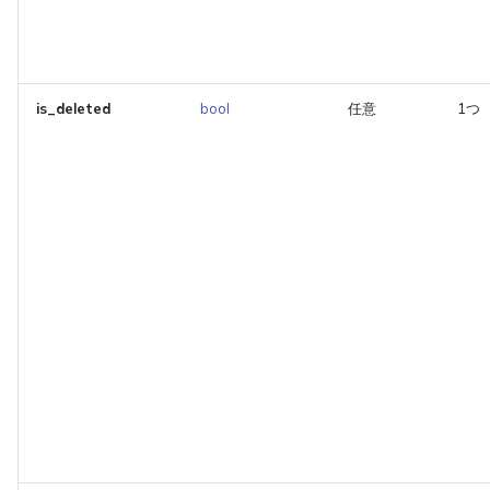
is_deleted
bool
任意
1つ